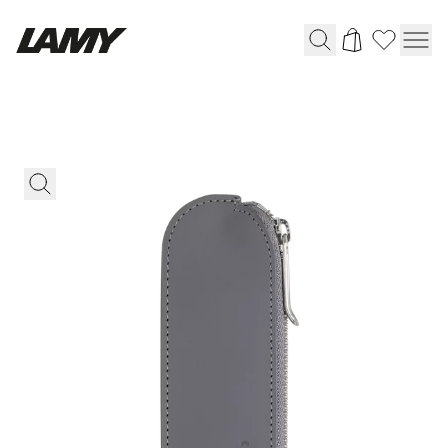
Instrumentos de escritura
Plumas
Bolígrafos
Portaminas
Roller
Bolígrafos multifunción
Digital Writing
Para Android