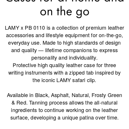
La región global representa todos los países a lo
on the go
Europa
Esta región contiene una lista de países con los id
Greece
LAMY x PB 0110 is a collection of premium leather
Ελληνικά
accessories and lifestyle equipment for on-the-go,
Poland
everyday use. Made to high standards of design
polski
and quality — lifetime companions to express
personality and individuality.
Romania
Protective high quality leather case for three
română
writing instruments with a zipped tab inspired by
Sweden
the iconic LAMY safari clip.
svenska
Available in Black, Asphalt, Natural, Frosty Green
Türkiye
& Red. Tanning process allows the all-natural
Türkçe
ingredients to continue working on the leather
Centroamérica y el Caribe
surface, developing a unique patina over time.
Esta región contiene una lista de países con los id
Norteamérica