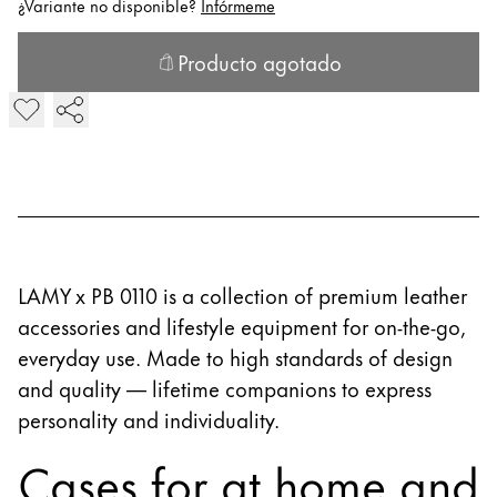
¿Variante no disponible?
Infórmeme
Acerca de LAMY
Producto agotado
LP 1.6 Zip case for 3 pens agotado
El botón de «Añadir al carrito» está desactivado. La varia
Cultura corporativa
Calidad
Diseño
Responsabilidad
Espíritu pionero
Career
LAMY x PB 0110 is a collection of premium leather
accessories and lifestyle equipment for on-the-go,
Acerca de tu pedido
everyday use. Made to high standards of design
ES
/
AD
and quality — lifetime companions to express
Registrarse
personality and individuality.
Registrarse
Cases for at home and
Global