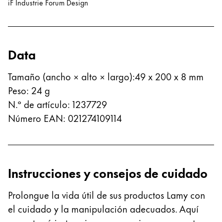
iF Industrie Forum Design
Thailand
ไทย
Vietnam
Data
Tiếng Việt
Cambodia
Tamaño (ancho × alto × largo)
:
49 x 200 x 8 mm
Peso
:
24
g
English
Khmer
N.º de artículo
:
1237729
Malaysia
Número EAN
:
021274109114
English
Oriente Medio
Esta región contiene una lista de países con los id
Oceanía
Instrucciones y consejos de cuidado
Esta región contiene una lista de países con los id
Prolongue la vida útil de sus productos Lamy con
el cuidado y la manipulación adecuados. Aquí