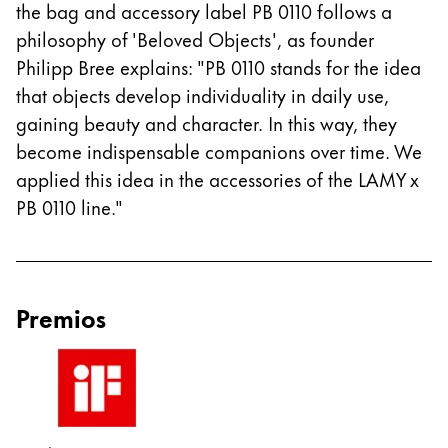
the bag and accessory label PB 0110 follows a
English
philosophy of 'Beloved Objects', as founder
China
Philipp Bree explains: "PB 0110 stands for the idea
中文
that objects develop individuality in daily use,
gaining beauty and character. In this way, they
South Korea
become indispensable companions over time. We
한국어
applied this idea in the accessories of the LAMY x
New Zealand
PB 0110 line."
English
Philippines
English
Premios
Singapore
English
Taiwan
中文