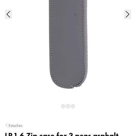
Pintura y dibujo
Acuarelas
Lápices de colores
Complementos
Black Magic Edition
Complementos y recambios
Recambios
Tintas
Spare Parts
Plumines
Estuches
Cuadernos
Estuches
LP 1.6 Zip case for 3 pens asphalt