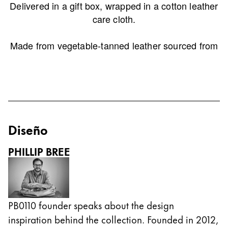
Delivered in a gift box, wrapped in a cotton leather
Esta región contiene una lista de países con los id
Sudamérica
care cloth.
Esta región contiene una lista de países con los id
Brazil
Made from vegetable-tanned leather sourced from
português
a family-run tannery in Belgium, producing high-
quality leather since 1873. Awarded Gold Standard
Chile
certificate by the Leather Working Group.
español
Mexico
Diseño
español
África
PHILLIP BREE
Esta región contiene una lista de países con los id
South Africa
English
Asia-Pacífico
PB0110 founder speaks about the design
Esta región contiene una lista de países con los id
inspiration behind the collection. Founded in 2012,
Australia