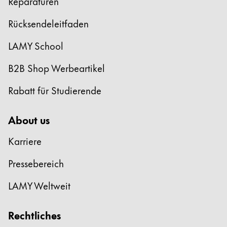
Reparaturen
Kreatives Schreiben
English
Rücksendeleitfaden
LAMY Stories
Singapore
LAMY School
English
Unternehmen
Taiwan
B2B Shop Werbeartikel
中文
Corporate Culture
Rabatt für Studierende
Qualität
Thailand
Design
ไทย
About us
Verantwortung
Vietnam
Pioniergeist
Karriere
Karriere
Tiếng Việt
Pressebereich
Cambodia
LAMY Weltweit
English
Khmer
LAMY School
Malaysia
Werbeartikel Shop
Rechtliches
English
DE
/
AT