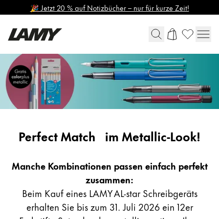
🎉 Jetzt 20 % auf Notizbücher – nur für kurze Zeit!
Schreibgeräte
Global
Füllhalter
Die globale Region steht für alle Länder, in denen 
Europa
Kugelschreiber
Diese Region enthält Länder mit den Sprachen, di
Druck-/ Drehbleistifte
Greece
Tintenroller
metallic-
Perfect Match im Metallic-Look!
Ελληνικά
Mehrsystemschreiber
look
LAMY safari roll-ink
Poland
Bundles
Manche Kombinationen passen einfach perfekt
polski
zusammen:
Romania
Beim Kauf eines LAMY AL-star Schreibgeräts
Digital Writing
română
erhalten Sie bis zum 31. Juli 2026 ein 12er