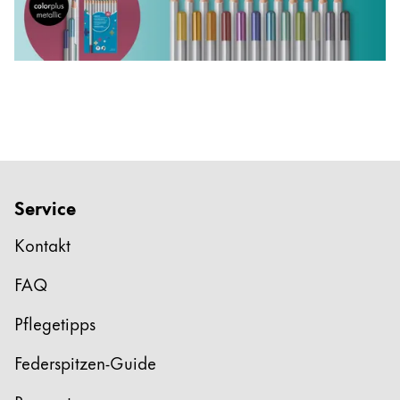
Afrika
Etuis
Notizbücher
Diese Region enthält Länder mit den Sprachen, di
South Africa
English
Geschenke & Gravuren
Asien-Pazifik
Diese Region enthält Länder mit den Sprachen, di
Australia
Geschenkideen
Geschenk-Sets
English
LAMY pico Lx
Service
China
Gravur
中文
Kontakt
South Korea
FAQ
Inspiration
한국어
Pflegetipps
LAMY Community
New Zealand
Urban Sketchers
Federspitzen-Guide
English
LAMY x Kunstpalast
Philippines
Lettering Workshop