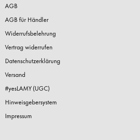
AGB
Registrieren
Naher Osten
Registrieren
Diese Region enthält Länder mit den Sprachen, di
AGB für Händler
Ozeanien
Diese Region enthält Länder mit den Sprachen, di
Widerrufsbelehrung
Vertrag widerrufen
Datenschutzerklärung
Versand
#yesLAMY (UGC)
Hinweisgebersystem
Impressum