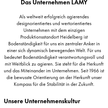
Corporate
Das Unternehmen LAMY
Sweden
Für Apple
Culture
svenska
Für Android
Digital Paper
Als weltweit erfolgreich agierendes
Türkiye
designorientiertes und wertorientiertes
Türkçe
Unternehmen mit dem einzigen
Malen & Zeichnen
Mittelamerika und Karibik
Produktionsstandort Heidelberg ist
Diese Region enthält Länder mit den Sprachen, di
Bodenständigkeit für uns ein zentraler Anker in
Nordamerika
Wasserfarbe
einer sich dynamisch bewegenden Welt. Für uns
Diese Region enthält Länder mit den Sprachen, di
Farbstifte
Südamerika
bedeutet Bodenständigkeit verantwortungsvoll und
Zubehör
Diese Region enthält Länder mit den Sprachen, di
mit Weitblick zu agieren. Sie steht für die Herkunft
Brazil
und das Miteinander im Unternehmen. Seit 1966 ist
português
Zubehör & Ersatzteile
die bewusste Orientierung an der Herkunft unser
Chile
Kompass für die Stabilität in der Zukunft.
español
Ersatzminen
Tinten / Tintenlöscher
Mexico
Unsere Unternehmenskultur
Ersatzteile
español
Federspitzen