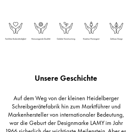
Kreatives Schreiben
English
LAMY Stories
Singapore
English
Unternehmen
Taiwan
中文
Corporate Culture
Qualität
Thailand
Design
ไทย
Verantwortung
Unsere Geschichte
Vietnam
Pioniergeist
Karriere
Tiếng Việt
Auf dem Weg von der kleinen Heidelberger
Cambodia
Schreibgerätefabrik hin zum Marktführer und
English
Khmer
LAMY School
Markenhersteller von internationaler Bedeutung,
Malaysia
Werbeartikel Shop
war die Geburt der Designmarke LAMY im Jahr
English
DE
/
AT
1966 sicherlich der wichtigste Meilenstein. Aber es