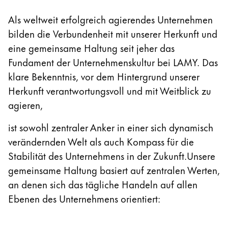
Afrika
Etuis
Als weltweit erfolgreich agierendes Unternehmen
Notizbücher
Diese Region enthält Länder mit den Sprachen, di
South Africa
bilden die Verbundenheit mit unserer Herkunft und
eine gemeinsame Haltung seit jeher das
English
Geschenke & Gravuren
Fundament der Unternehmenskultur bei LAMY. Das
Asien-Pazifik
klare Bekenntnis, vor dem Hintergrund unserer
Diese Region enthält Länder mit den Sprachen, di
Australia
Geschenkideen
Herkunft verantwortungsvoll und mit Weitblick zu
Geschenk-Sets
English
agieren,
LAMY pico Lx
China
Gravur
ist sowohl zentraler Anker in einer sich dynamisch
中文
verändernden Welt als auch Kompass für die
Stabilität des Unternehmens in der Zukunft.Unsere
South Korea
Inspiration
gemeinsame Haltung basiert auf zentralen Werten,
한국어
an denen sich das tägliche Handeln auf allen
LAMY Community
New Zealand
Ebenen des Unternehmens orientiert:
Urban Sketchers
English
LAMY x Kunstpalast
Philippines
Lettering Workshop