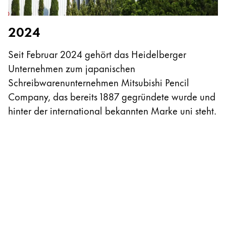
2024
Seit Februar 2024 gehört das Heidelberger
Unternehmen zum japanischen
2
Schreibwarenunternehmen Mitsubishi Pencil
D
Company, das bereits 1887 gegründete wurde und
d
hinter der international bekannten Marke uni steht.
J
H
U
e
L
S
d
E