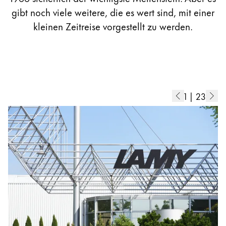
Registrieren
Naher Osten
gibt noch viele weitere, die es wert sind, mit einer
Registrieren
Diese Region enthält Länder mit den Sprachen, di
kleinen Zeitreise vorgestellt zu werden.
Ozeanien
Diese Region enthält Länder mit den Sprachen, di
1
|
23