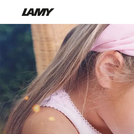
Instruments d'écriture
Stylo-plume
Stylo-bille
Stylo à pression/à vis
Roller
Stylo multi-système
Digital Writing
Pour Android