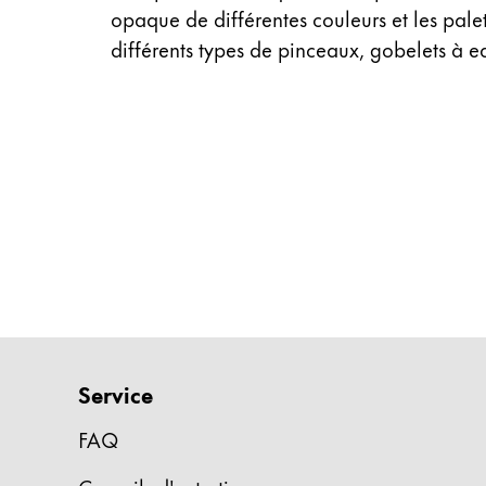
opaque de différentes couleurs et les pale
Entreprise
différents types de pinceaux, gobelets à e
Corporate Culture
Qualité
Design
Responsabilité
Esprit pionnier
Carrière
À propos de votre commande
FR
/
MF
Service
Créer un compte
Créer un compte
FAQ
Global