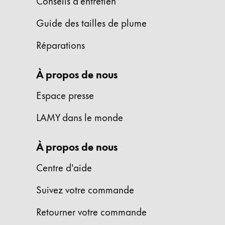
Conseils d'entretien
La région « Global » couvre les pays où Lam
Europe
Guide des tailles de plume
Cette région répertorie les pays et les lang
Greece
Réparations
Ελληνικά
Poland
À propos de nous
polski
Espace presse
Romania
LAMY dans le monde
română
Sweden
À propos de nous
svenska
Centre d'aide
Türkiye
Türkçe
Suivez votre commande
Amérique centrale & Caraïbes
Retourner votre commande
Cette région répertorie les pays et les lang
Amérique du Nord