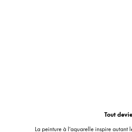
Cadeaux
Holiday Special
Gift Ideas
Coffrets cadeaux
LAMY pico Lx
Gravure
Inspiration
LAMY Community
LAMY x Kunstpalast
Lettering Workshop
Écriture créative
Tout devie
LAMY Stories
LAMY dialog urushi
La peinture à l'aquarelle inspire autant 