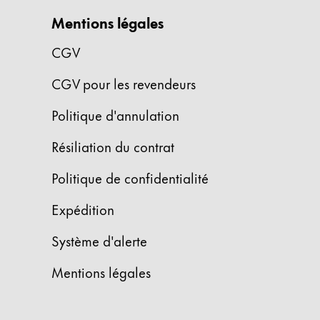
Cette région répertorie les pays et les lang
Mentions légales
Amérique du Sud
Cette région répertorie les pays et les lang
CGV
Brazil
português
CGV pour les revendeurs
Chile
Politique d'annulation
español
Résiliation du contrat
Mexico
Politique de confidentialité
español
Afrique
Expédition
Cette région répertorie les pays et les lang
South Africa
Système d'alerte
English
Mentions légales
Asie-Pacifique
Cette région répertorie les pays et les lang
Australia