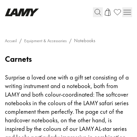
Instruments d'écriture
Notebooks
Accueil
Equipment & Accessories
Stylo-plume
Notebooks
Carnets
Stylo-bille
Stylo à pression/à vis
Roller
Surprise a loved one with a gift set consisting of a
Stylo multi-système
writing instrument and a notebook, both from
LAMY and both colour-coordinated: The softcover
Digital Writing
notebooks in the colours of the LAMY safari series
complement them perfectly. The page cut of the
Pour Android
hardcover notebooks, on the other hand, is
inspired by the colours of our LAMY AL-star series
and looks particularly impressive in combination.