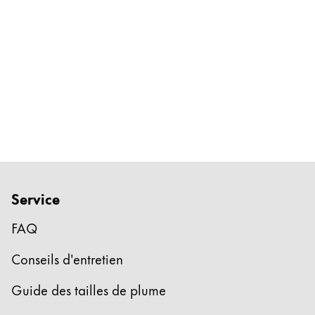
Cadeaux
Holiday Special
Gift Ideas
Coffrets cadeaux
LAMY pico Lx
Gravure
Inspiration
Service
LAMY Community
LAMY x Kunstpalast
FAQ
Lettering Workshop
Écriture créative
Conseils d'entretien
LAMY Stories
Guide des tailles de plume
LAMY dialog urushi