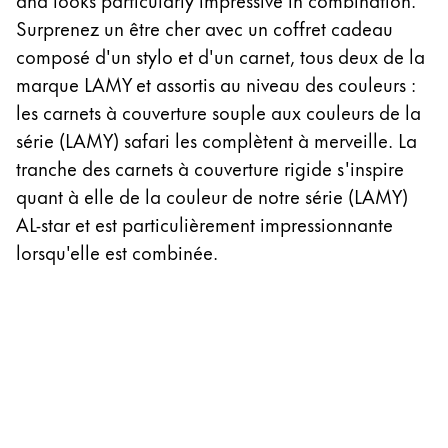
Peinture et Dessiner
Surprenez un être cher avec un coffret cadeau
composé d'un stylo et d'un carnet, tous deux de la
Aquarelle
marque LAMY et assortis au niveau des couleurs :
Crayons de couleur
les carnets à couverture souple aux couleurs de la
Accessoires
série (LAMY) safari les complètent à merveille. La
Black Magic Edition
tranche des carnets à couverture rigide s'inspire
quant à elle de la couleur de notre série (LAMY)
Accessoires et pièces de rechange
AL-star et est particulièrement impressionnante
lorsqu'elle est combinée.
Recharges
Encres / effaceurs d'encre
Pièces de rechange
Taille de plume
Étuis
Carnets