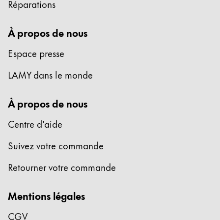
Réparations
Entreprise
À propos de nous
Corporate Culture
Espace presse
Qualité
Design
LAMY dans le monde
Responsabilité
Esprit pionnier
À propos de nous
Carrière
Centre d'aide
Suivez votre commande
À propos de votre commande
FR
/
MF
Retourner votre commande
Créer un compte
Créer un compte
Mentions légales
Global
CGV