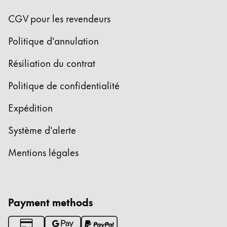
La région « Global » couvre les pays où Lamy n’est
Europe
CGV pour les revendeurs
Cette région répertorie les pays et les langues pro
Greece
Politique d'annulation
Ελληνικά
Résiliation du contrat
Poland
polski
Politique de confidentialité
Romania
Expédition
română
Système d'alerte
Sweden
Mentions légales
svenska
Türkiye
Türkçe
Payment methods
Amérique centrale & Caraïbes
Cette région répertorie les pays et les langues pro
Amérique du Nord