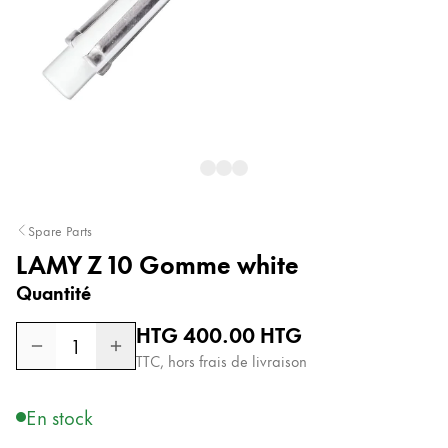
Peinture et Dessiner
Aquarelle
Crayons de couleur
Accessoires
Black Magic Edition
Accessoires et pièces de rechange
Spare Parts
LAMY Z 10 Gomme white
Recharges
Quantité
Encres / effaceurs d'encre
Pièces de rechange
Prix normal
HTG 400.00
HTG
Taille de plume
1
TTC, hors frais de livraison
Étuis
Carnets
En stock