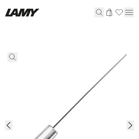
Instruments d'écriture
Stylo-plume
Stylo-bille
Stylo à pression/à vis
Roller
Stylo multi-système
Digital Writing
Pour Android