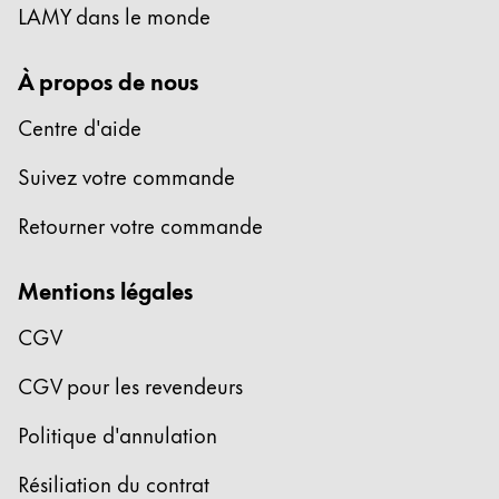
LAMY dans le monde
Cette région répertorie les pays et les langues pro
Amérique du Sud
Cette région répertorie les pays et les langues pro
À propos de nous
Brazil
português
Centre d'aide
Chile
Suivez votre commande
español
Retourner votre commande
Mexico
español
Mentions légales
Afrique
CGV
Cette région répertorie les pays et les langues pro
South Africa
CGV pour les revendeurs
English
Politique d'annulation
Asie-Pacifique
Cette région répertorie les pays et les langues pro
Résiliation du contrat
Australia