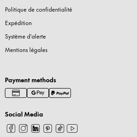
English
Politique de confidentialité
China
Expédition
中文
Système d'alerte
South Korea
한국어
Mentions légales
New Zealand
English
Payment methods
Philippines
English
Singapore
English
Social Media
Taiwan
中文