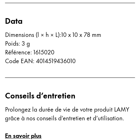
Entreprise
Data
Corporate Culture
Dimensions (l × h × L)
:
10 x 10 x 78 mm
Qualité
Poids
:
3
g
Design
Référence
:
1615020
Responsabilité
Esprit pionnier
Code EAN
:
4014519436010
Carrière
Conseils d’entretien
À propos de votre commande
FR
/
HT
Prolongez la durée de vie de votre produit LAMY
Créer un compte
grâce à nos conseils d’entretien et d’utilisation.
Créer un compte
Global
En savoir plus