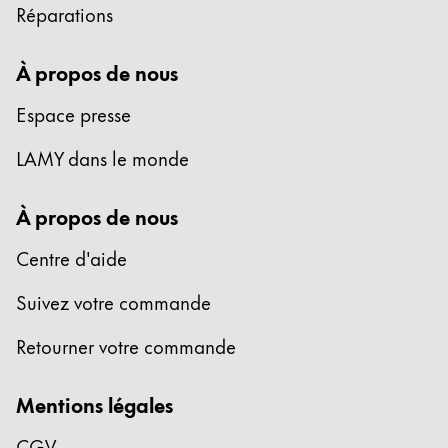
Réparations
Entreprise
À propos de nous
Corporate Culture
Espace presse
Qualité
Design
LAMY dans le monde
Responsabilité
Esprit pionnier
À propos de nous
Carrière
Centre d'aide
Suivez votre commande
À propos de votre commande
FR
/
DJ
Retourner votre commande
Créer un compte
Créer un compte
Mentions légales
Global
CGV