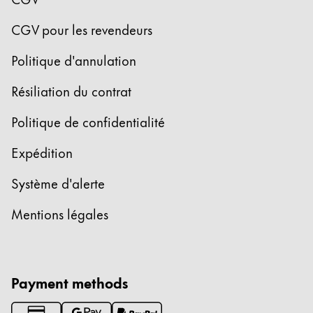
La région « Global » couvre les pays où Lamy n’est
Europe
CGV pour les revendeurs
Cette région répertorie les pays et les langues pro
Greece
Politique d'annulation
Ελληνικά
Résiliation du contrat
Poland
polski
Politique de confidentialité
Romania
Expédition
română
Système d'alerte
Sweden
svenska
Mentions légales
Türkiye
Türkçe
Payment methods
Amérique centrale & Caraïbes
Cette région répertorie les pays et les langues pro
Amérique du Nord