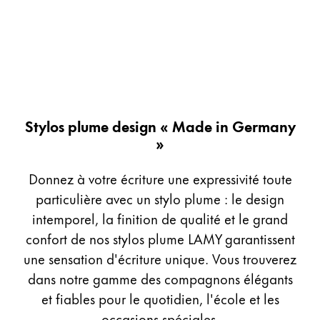
Peinture et Dessiner
Aquarelle
Crayons de couleur
Accessoires
Black Magic Edition
Stylos plume design « Made in Germany
»
Accessoires et pièces de rechange
Donnez à votre écriture une expressivité toute
Recharges
particulière avec un stylo plume : le design
Encres / effaceurs d'encre
intemporel, la finition de qualité et le grand
Pièces de rechange
confort de nos stylos plume LAMY garantissent
Taille de plume
une sensation d'écriture unique. Vous trouverez
Étuis
dans notre gamme des compagnons élégants
Carnets
et fiables pour le quotidien, l'école et les
occasions spéciales.