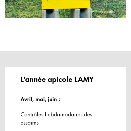
한국어
New Zealand
English
Philippines
English
Singapore
English
Taiwan
L'année apicole LAMY
中文
Thailand
Avril, mai, juin :
ไทย
Vietnam
Contrôles hebdomadaires des
essaims
Tiếng Việt