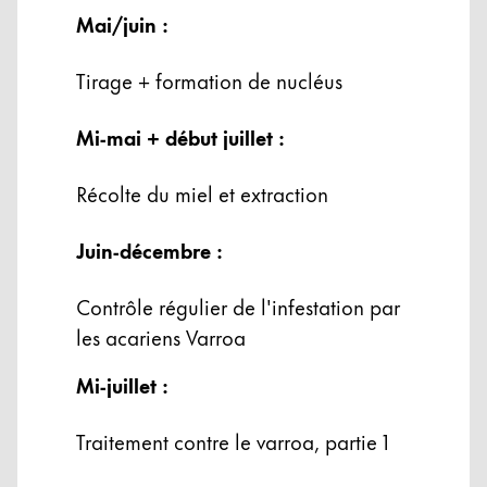
Cambodia
Mai/juin :
English
Khmer
Tirage + formation de nucléus
Malaysia
English
Mi-mai + début juillet :
Moyen-Orient
Cette région répertorie les pays et les langues pro
Récolte du miel et extraction
Océanie
Cette région répertorie les pays et les langues pro
Juin-décembre :
Contrôle régulier de l'infestation par
les acariens Varroa
Mi-juillet :
Traitement contre le varroa, partie 1