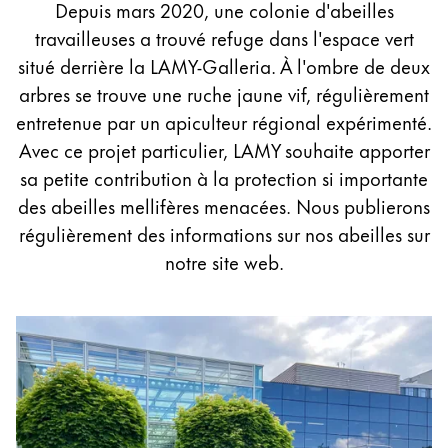
for
Depuis mars 2020, une colonie d'abeilles
honey
travailleuses a trouvé refuge dans l'espace vert
Peinture et Dessiner
bees
situé derrière la LAMY-Galleria. À l'ombre de deux
arbres se trouve une ruche jaune vif, régulièrement
Aquarelle
entretenue par un apiculteur régional expérimenté.
Crayons de couleur
Avec ce projet particulier, LAMY souhaite apporter
Accessoires
sa petite contribution à la protection si importante
des abeilles mellifères menacées. Nous publierons
régulièrement des informations sur nos abeilles sur
Accessoires et pièces de rechange
notre site web.
Recharges
Encres / effaceurs d'encre
Pièces de rechange
Taille de plume
Étuis
Carnets