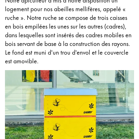
Chile
f
logement pour nos abeilles mellifères, appelé «
español
f
ruche ». Notre ruche se compose de trois caisses
f
Mexico
en bois empilées les unes sur les autres (cadres),
c
español
dans lesquelles sont insérés des cadres mobiles en
a
Afrique
bois servant de base à la construction des rayons.
Cette région répertorie les pays et les langues pro
Le fond est muni d'un trou d'envol et le couvercle
South Africa
est amovible.
English
Asie-Pacifique
Cette région répertorie les pays et les langues pro
Australia
English
China
中文
South Korea