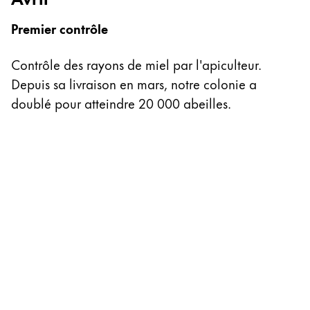
L
Premier contrôle
L
Contrôle des rayons de miel par l'apiculteur.
(c
Depuis sa livraison en mars, notre colonie a
do
doublé pour atteindre 20 000 abeilles.
re
m