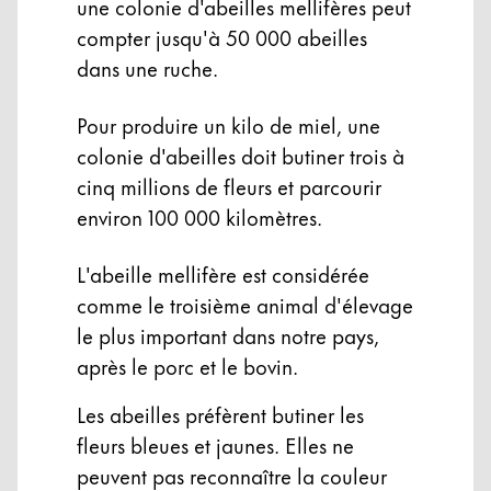
Qualité
une colonie d'abeilles mellifères peut
Design
compter jusqu'à 50 000 abeilles
Responsabilité
dans une ruche.
Esprit pionnier
Pour produire un kilo de miel, une
colonie d'abeilles doit butiner trois à
À propos de votre commande
cinq millions de fleurs et parcourir
FR
/
BE
environ 100 000 kilomètres.
Créer un compte
Créer un compte
L'abeille mellifère est considérée
comme le troisième animal d'élevage
Global
le plus important dans notre pays,
La région « Global » couvre les pays où Lamy n’est
Europe
après le porc et le bovin.
Cette région répertorie les pays et les langues pro
Greece
Les abeilles préfèrent butiner les
Ελληνικά
fleurs bleues et jaunes. Elles ne
peuvent pas reconnaître la couleur
Poland