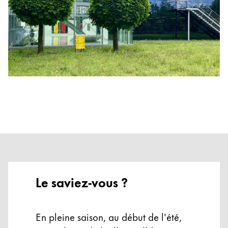
Cadeaux
Holiday Special
LAMY pico Lx
Inspiration
LAMY x Kunstpalast
Lettering Workshop
Écriture créative
Le saviez-vous ?
Entreprise
Corporate Culture
En pleine saison, au début de l'été,