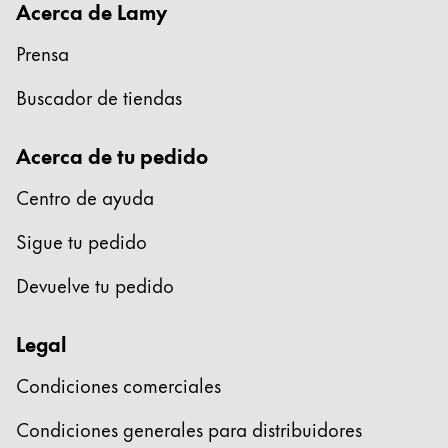
Acerca de Lamy
English
Prensa
China
中文
Buscador de tiendas
South Korea
Acerca de tu pedido
한국어
New Zealand
Centro de ayuda
English
Sigue tu pedido
Philippines
Devuelve tu pedido
English
Singapore
Legal
English
Condiciones comerciales
Taiwan
中文
Condiciones generales para distribuidores