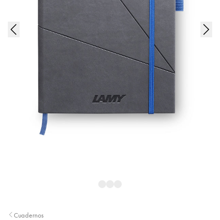
Pintura y dibujo
Acuarelas
Lápices de colores
Complementos
Black Magic Edition
Complementos y recambios
Recambios
Tintas
Spare Parts
Plumines
Estuches
Cuadernos
Cuadernos