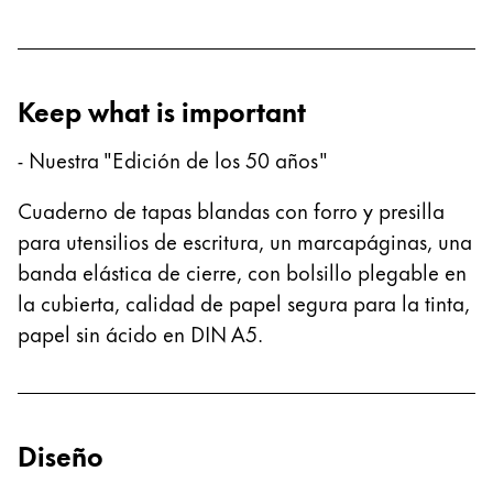
Acerca de LAMY
Keep what is important
Cultura corporativa
Calidad
Diseño
- Nuestra "Edición de los 50 años"
Responsabilidad
Cuaderno de tapas blandas con forro y presilla
Espíritu pionero
Career
para utensilios de escritura, un marcapáginas, una
banda elástica de cierre, con bolsillo plegable en
la cubierta, calidad de papel segura para la tinta,
papel sin ácido en DIN A5.
Acerca de tu pedido
ES
/
UY
Registrarse
Registrarse
Diseño
Global