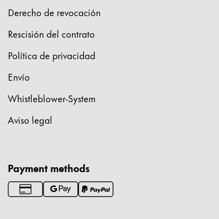
Thailand
Derecho de revocación
ไทย
Rescisión del contrato
Vietnam
Política de privacidad
Tiếng Việt
Cambodia
Envío
English
Khmer
Whistleblower-System
Malaysia
Aviso legal
English
Oriente Medio
Esta región contiene una lista de países con los id
Oceanía
Payment methods
Esta región contiene una lista de países con los id