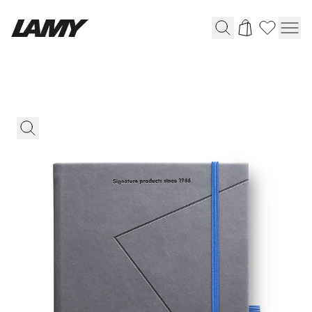
Instrumentos de escritura
Plumas
Bolígrafos
Portaminas
Roller
Bolígrafos multifunción
Digital Writing
Para Android