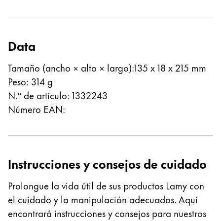
La región global representa todos los países a lo
Europa
Esta región contiene una lista de países con los id
Greece
Data
Ελληνικά
Poland
Tamaño (ancho × alto × largo)
:
135 x 18 x 215 mm
Peso
:
314
g
polski
N.º de artículo
:
1332243
Romania
Número EAN
:
română
Sweden
svenska
Instrucciones y consejos de cuidado
Türkiye
Türkçe
Prolongue la vida útil de sus productos Lamy con
el cuidado y la manipulación adecuados. Aquí
Centroamérica y el Caribe
Esta región contiene una lista de países con los id
encontrará instrucciones y consejos para nuestros
Norteamérica