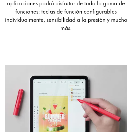
aplicaciones podrá disfrutar de toda la gama de
Regalos
funciones: teclas de función configurables
individualmente, sensibilidad a la presión y mucho
Holiday Special
más.
Ideas para regalos
Sets de regalo
LAMY pico Lx
Grabado
Inspiración
LAMY Community
Escritura creativa con Betty Soldi
Escritura creativa con Betty Soldi
Escritura creativa con Betty Soldi
LAMY Stories
LAMY dialog urushi