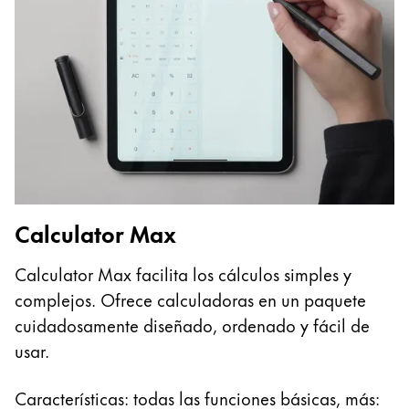
English
China
中文
South Korea
한국어
New Zealand
English
Calculator Max
Philippines
English
Calculator Max facilita los cálculos simples y
complejos. Ofrece calculadoras en un paquete
Singapore
cuidadosamente diseñado, ordenado y fácil de
English
usar.
Taiwan
中文
Características: todas las funciones básicas, más: