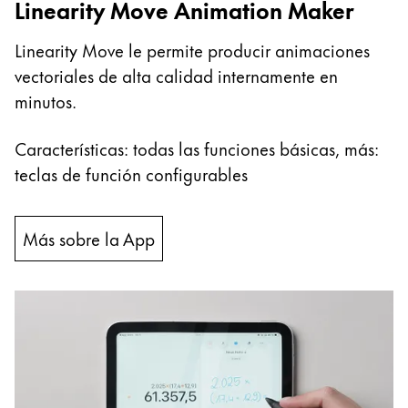
Linearity Move Animation Maker
Esta región contiene una lista de países con los id
Sudamérica
Linearity Move le permite producir animaciones
Esta región contiene una lista de países con los id
Brazil
vectoriales de alta calidad internamente en
minutos.
português
Chile
Características: todas las funciones básicas, más:
español
teclas de función configurables
Mexico
español
Más sobre la App
África
Esta región contiene una lista de países con los id
South Africa
English
Asia-Pacífico
Esta región contiene una lista de países con los id
Australia