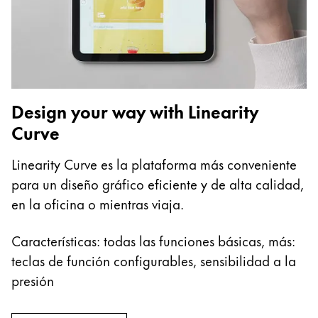
Acerca de LAMY
Cultura corporativa
Calidad
Diseño
Design your way with Linearity
Responsabilidad
Curve
Espíritu pionero
Career
Linearity Curve es la plataforma más conveniente
para un diseño gráfico eficiente y de alta calidad,
en la oficina o mientras viaja.
Acerca de tu pedido
ES
/
PE
Características: todas las funciones básicas, más:
Registrarse
teclas de función configurables, sensibilidad a la
Registrarse
presión
Global