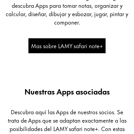
Pintura y dibujo
descubra Apps para tomar notas, organizar y
calcular, diseñar, dibujar y esbozar, jugar, pintar y
Acuarelas
componer.
Lápices de colores
Complementos
Black Magic Edition
Mas sobre LAMY safari note+
Complementos y recambios
Recambios
Tintas
Nuestras Apps asociadas
Spare Parts
Plumines
Estuches
Descubra aquí las Apps de nuestros socios. Se
Cuadernos
trata de Apps que se adaptan exactamente a las
posibilidades del LAMY safari note+. Con estas