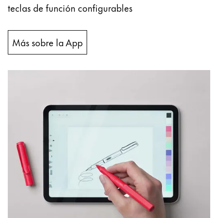
teclas de función configurables
Thailand
ไทย
Vietnam
Más sobre la App
Tiếng Việt
Cambodia
English
Khmer
Malaysia
English
Oriente Medio
Esta región contiene una lista de países con los id
Oceanía
Esta región contiene una lista de países con los id