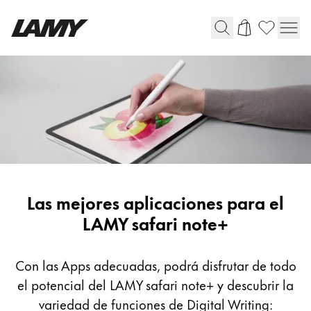
Instrumentos de escritura
Plumas
Bolígrafos
Portaminas
Roller
Bolígrafos multifunción
Aplicaciones
Las mejores aplicaciones para el
digitales
LAMY safari note+
Digital Writing
de
escritura
Con las Apps adecuadas, podrá disfrutar de todo
Para Android
para
el potencial del LAMY safari note+ y descubrir la
Apple
variedad de funciones de Digital Writing: