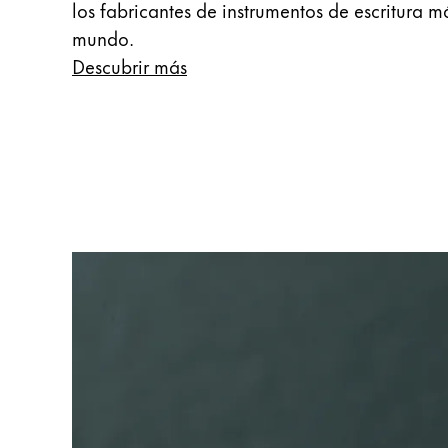
los fabricantes de instrumentos de escritura 
Thailand
mundo.
ไทย
Descubrir más
Vietnam
Tiếng Việt
Cambodia
English
Khmer
Malaysia
English
Oriente Medio
Esta región contiene una lista de países con
Oceanía
Esta región contiene una lista de países con