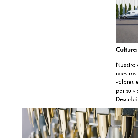
Acerca de LAMY
Cultura corporativa
Calidad
Diseño
Cultura
Responsabilidad
Espíritu pionero
Nuestra 
Career
nuestras
valores 
por su vi
Acerca de tu pedido
Descubri
ES
/
PE
Registrarse
Registrarse
Global