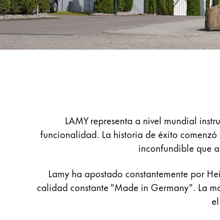
Pintura y dibujo
Acuarelas
Lápices de colores
Complementos
Black Magic Edition
Acerca
de
LAMY
Complementos y recambios
LAMY representa a nivel mundial instr
Recambios
funcionalidad. La historia de éxito comenz
Tintas
inconfundible que aú
Spare Parts
Plumines
Lamy ha apostado constantemente por Heid
Estuches
calidad constante "Made in Germany". La ma
Cuadernos
e