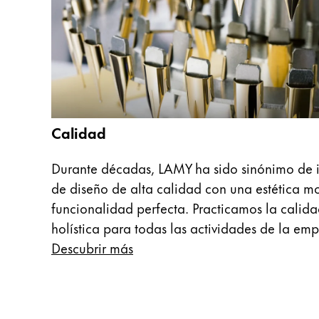
La región global representa todos los paíse
Europa
Esta región contiene una lista de países con
Greece
Ελληνικά
Poland
polski
Calidad
Romania
română
Durante décadas, LAMY ha sido sinónimo de i
de diseño de alta calidad con una estética m
Sweden
funcionalidad perfecta. Practicamos la calid
svenska
holística para todas las actividades de la emp
Türkiye
Descubrir más
Türkçe
Centroamérica y el Caribe
Esta región contiene una lista de países con
Norteamérica