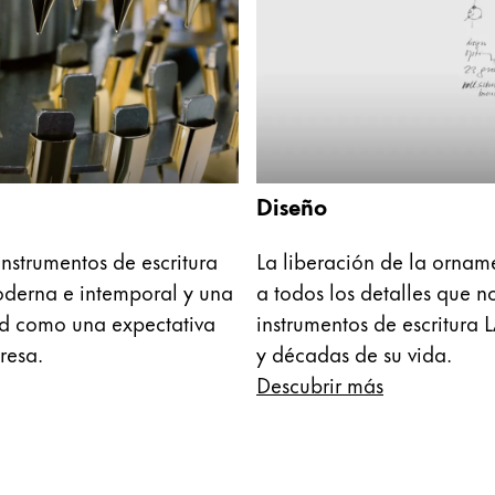
s a los que LAMY no vende.
 los idiomas que Lamy ofrece a sus clientes.
Diseño
nstrumentos de escritura
La liberación de la orna
oderna e intemporal y una
a todos los detalles que n
ad como una expectativa
instrumentos de escritur
resa.
y décadas de su vida.
Descubrir más
 los idiomas que Lamy ofrece a sus clientes.