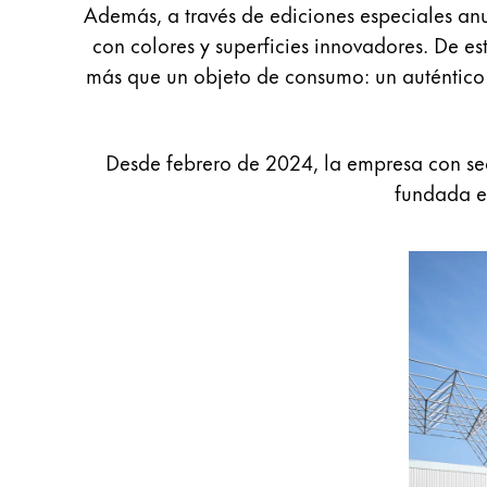
Además, a través de ediciones especiales an
Regalos
con colores y superficies innovadores. De 
más que un objeto de consumo: un auténtico a
Holiday Special
Ideas para regalos
Sets de regalo
LAMY pico Lx
Desde febrero de 2024, la empresa con se
Grabado
fundada e
Inspiración
LAMY Community
Escritura creativa con Betty Soldi
Escritura creativa con Betty Soldi
Escritura creativa con Betty Soldi
LAMY Stories
LAMY dialog urushi