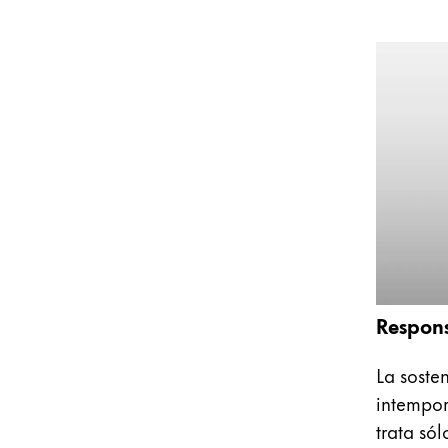
Esta región contiene una lista de países con
Sudamérica
Esta región contiene una lista de países con
Brazil
português
Chile
español
Mexico
español
África
Esta región contiene una lista de países con
Respon
South Africa
English
La soste
Asia-Pacífico
intempor
Esta región contiene una lista de países con
trata só
Australia