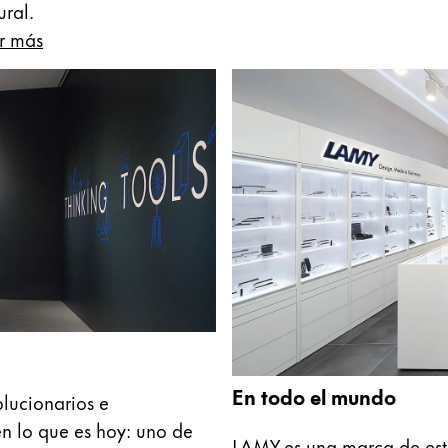
ural.
r más
En todo el mundo
olucionarios e
n lo que es hoy: uno de
LAMY es una marca de esti