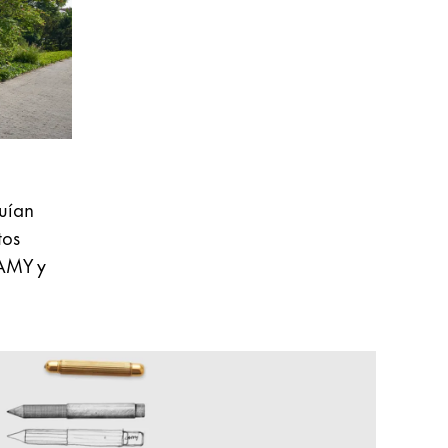
uían
tos
LAMY y