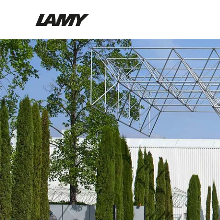
Instrumentos de escritura
Plumas
Bolígrafos
Portaminas
Roller
Bolígrafos multifunción
Digital Writing
Para Android