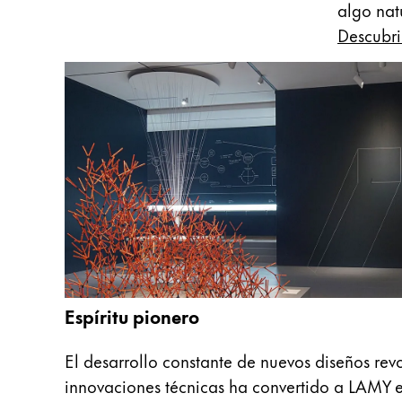
algo nat
English
Descubri
China
中文
South Korea
한국어
New Zealand
English
Philippines
English
Singapore
Espíritu pionero
English
Taiwan
El desarrollo constante de nuevos diseños rev
中文
innovaciones técnicas ha convertido a LAMY e