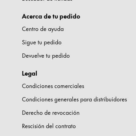
Acerca de LAMY
Acerca de tu pedido
Centro de ayuda
Cultura corporativa
Calidad
Sigue tu pedido
Diseño
Responsabilidad
Devuelve tu pedido
Espíritu pionero
Career
Legal
Condiciones comerciales
Acerca de tu pedido
Condiciones generales para distribuidores
ES
/
DO
Registrarse
Derecho de revocación
Registrarse
Rescisión del contrato
Global