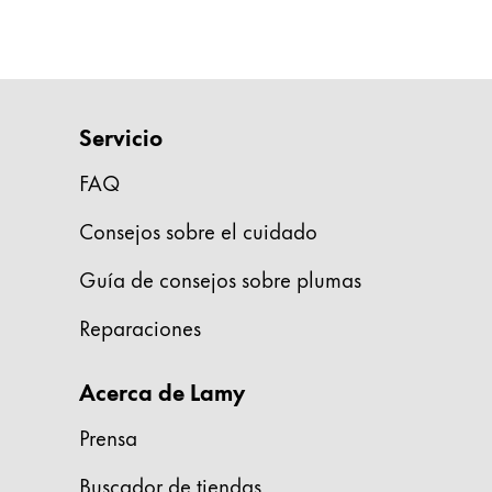
Regalos
Holiday Special
Ideas para regalos
Sets de regalo
Servicio
LAMY pico Lx
FAQ
Grabado
Consejos sobre el cuidado
Inspiración
Guía de consejos sobre plumas
LAMY Community
Reparaciones
Escritura creativa con Betty Soldi
Escritura creativa con Betty Soldi
Acerca de Lamy
Escritura creativa con Betty Soldi
LAMY Stories
Prensa
LAMY dialog urushi
Buscador de tiendas