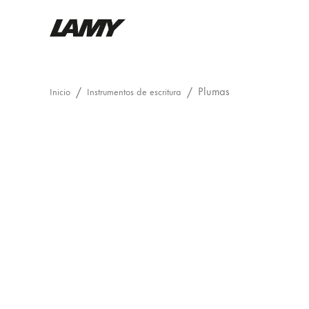
Instrumentos de escritura
Plumas
Inicio
Instrumentos de escritura
Plumas
Plumas
Bolígrafos
Portaminas
Roller
Bolígrafos multifunción
Digital Writing
Para Android