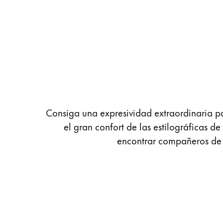
Pintura y dibujo
Acuarelas
Lápices de colores
Complementos
Black Magic Edition
Complementos y recambios
Consiga una expresividad extraordinaria pa
el gran confort de las estilográficas
Recambios
encontrar compañeros de es
Tintas
Spare Parts
Plumines
Estuches
Cuadernos