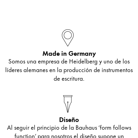
Thailand
ไทย
Vietnam
Tiếng Việt
Cambodia
Made in Germany
English
Khmer
Somos una empresa de Heidelberg y uno de los
Malaysia
líderes alemanes en la producción de instrumentos
English
de escritura.
Oriente Medio
Esta región contiene una lista de países con los id
Oceanía
Esta región contiene una lista de países con los id
Diseño
Al seguir el principio de la Bauhaus ‘form follows
function’ para nosotros el diseño supone un