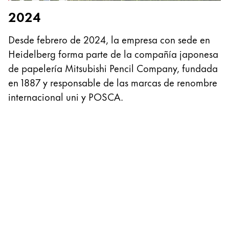
Esta región contiene una lista de países con los id
2024
Sudamérica
Esta región contiene una lista de países con los id
Desde febrero de 2024, la empresa con sede en
Brazil
Heidelberg forma parte de la compañía japonesa
2
português
de papelería Mitsubishi Pencil Company, fundada
Chile
E
en 1887 y responsable de las marcas de renombre
español
d
internacional uni y POSCA.
a
Mexico
e
español
u
África
y
Esta región contiene una lista de países con los id
South Africa
1
de
English
c
Asia-Pacífico
p
Esta región contiene una lista de países con los id
Australia
e