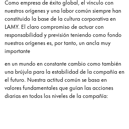
Como empresa de éxito global, el vínculo con
Regalos
nuestros orígenes y una labor común siempre han
constituido la base de la cultura corporativa en
Holiday Special
LAMY. El claro compromiso de actuar con
Ideas para regalos
Sets de regalo
responsabilidad y previsión teniendo como fondo
LAMY pico Lx
nuestros orígenes es, por tanto, un ancla muy
Grabado
importante
en un mundo en constante cambio como también
Inspiración
una brújula para la estabilidad de la compañía en
el futuro. Nuestra actitud común se basa en
LAMY Community
valores fundamentales que guían las acciones
Escritura creativa con Betty Soldi
diarias en todos los niveles de la compañía:
Escritura creativa con Betty Soldi
Escritura creativa con Betty Soldi
LAMY Stories
LAMY dialog urushi