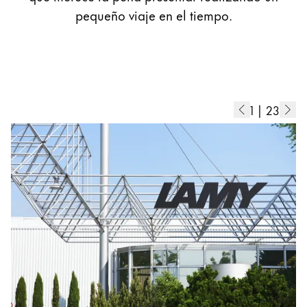
La región global representa todos los países a lo
pequeño viaje en el tiempo.
Europa
Esta región contiene una lista de países con los id
Greece
Ελληνικά
Poland
1
|
23
polski
Romania
română
Sweden
svenska
Türkiye
Türkçe
Centroamérica y el Caribe
Esta región contiene una lista de países con los id
Norteamérica