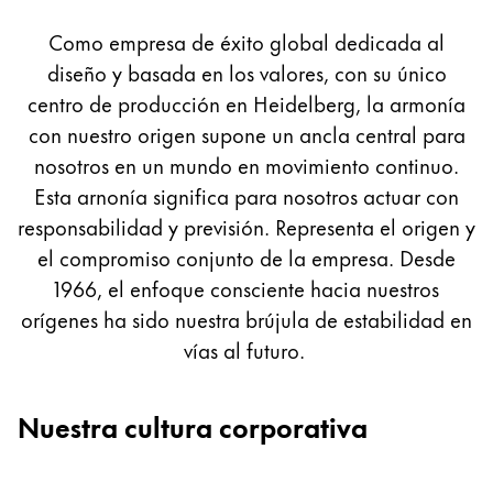
corporativa
Pintura y dibujo
Como empresa de éxito global dedicada al
diseño y basada en los valores, con su único
Acuarelas
Lápices de colores
centro de producción en Heidelberg, la armonía
Complementos
con nuestro origen supone un ancla central para
Black Magic Edition
nosotros en un mundo en movimiento continuo.
Esta arnonía significa para nosotros actuar con
responsabilidad y previsión. Representa el origen y
Complementos y recambios
el compromiso conjunto de la empresa. Desde
1966, el enfoque consciente hacia nuestros
Recambios
orígenes ha sido nuestra brújula de estabilidad en
Tintas
Spare Parts
vías al futuro.
Plumines
Estuches
Nuestra cultura corporativa
Cuadernos