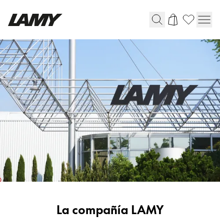
Instrumentos de escritura
Plumas
Bolígrafos
Portaminas
Roller
Bolígrafos multifunción
Digital Writing
Para Android
Cultura-
La compañía LAMY