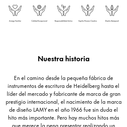
Acerca de LAMY
Cultura corporativa
Calidad
Diseño
Responsabilidad
Espíritu pionero
Nuestra historia
Career
En el camino desde la pequeña fábrica de
instrumentos de escritura de Heidelberg hasta el
Acerca de tu pedido
líder del mercado y fabricante de marca de gran
ES
/
AD
prestigio internacional, el nacimiento de la marca
Registrarse
Registrarse
de diseño LAMY en el año 1966 fue sin duda el
hito más importante. Pero hay muchos hitos más
Global
que merece la pena presentar realizando un